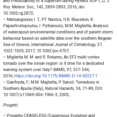
and Predictability of a Supercell during HyMeX SOP1, Q. J.
Roy. Meteor. Soc., 142, 2839-2853, 2016, doi:
10.1002/qj.2872;
– Matsangouras I. T., P.T. Nastos, H.B. Bluestein, K.
Papachristopoulou, I. Pytharoulis, M.M. Miglietta, Analysis
of
waterspout environmental conditions and of parent-storm
behaviour based on satellite data over the southern Aegean
Sea of Greece, International Journal of Climatology, 37,
1022-1039, 2017, 10.1002/joc.4757;
– Miglietta M. M. and R. Rotunno, An EF3 multi-vortex
tornado over the Ionian region: is it time for a dedicated
warning system over Italy? BAMS, 97, 337-344,
2016;
https://doi.org/10.1175/BAMS-D-14-00227.1
– Gianfreda, F., M.M. Miglietta, P. Sansò: Tornadoes in
Southern Apulia (Italy),
Natural Hazards
, 34, 71-89, DOI:
10.1007/s11069-004-1966-3, 2005;
Progetti:
– Progetto CEASELESS (Copernicus Evolution and