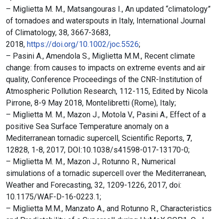
– Miglietta M. M., Matsangouras I., An updated “climatology”
of tornadoes and waterspouts in Italy, International Journal
of Climatology, 38, 3667-3683,
2018,
https://doi.org/10.1002/joc.5526
;
– Pasini A., Amendola S., Miglietta M.M., Recent climate
change: from causes to impacts on extreme events and air
quality, Conference Proceedings of the CNR-Institution of
Atmospheric Pollution Research, 112-115, Edited by Nicola
Pirrone, 8-9 May 2018, Montelibretti (Rome), Italy;
– Miglietta M. M., Mazon J., Motola V., Pasini A., Effect of a
positive Sea Surface Temperature anomaly on a
Mediterranean tornadic supercell, Scientific Reports,
7
,
12828, 1-8, 2017, DOI:10.1038/s41598-017-13170-0;
– Miglietta M. M., Mazon J., Rotunno R., Numerical
simulations of a tornadic supercell over the Mediterranean,
Weather and Forecasting, 32, 1209-1226, 2017, doi:
10.1175/WAF-D-16-0223.1;
– Miglietta M.M., Manzato A., and Rotunno R., Characteristics