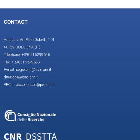
CONTACT
Address: Via Piero Gobetti, 101
40129 BOLOGNA (IT)
Telephone: +390516399626
Fax: +390516399658
E-mail: segreteria@isac.cnr.it
direzione@isac.cnr.it
PEC: protocollo.isac@pec.cnr.it