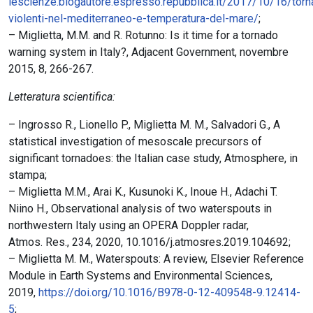
lescienze.blogautore.espresso.repubblica.it/2017/10/16/torn
violenti-nel-mediterraneo-e-temperatura-del-mare/
;
– Miglietta, M.M. and R. Rotunno: Is it time for a tornado
warning system in Italy?, Adjacent Government, novembre
2015, 8, 266-267.
Letteratura scientifica:
– Ingrosso R., Lionello P., Miglietta M. M., Salvadori G., A
statistical investigation of mesoscale precursors of
significant tornadoes: the Italian case study, Atmosphere, in
stampa;
– Miglietta M.M., Arai K., Kusunoki K., Inoue H., Adachi T.
Niino H., Observational analysis of two waterspouts in
northwestern Italy using an OPERA Doppler radar,
Atmos. Res., 234, 2020, 10.1016/j.atmosres.2019.104692;
– Miglietta M. M., Waterspouts: A review, Elsevier Reference
Module in Earth Systems and Environmental Sciences,
2019,
https://doi.org/10.1016/B978-0-12-409548-9.12414-
5
;