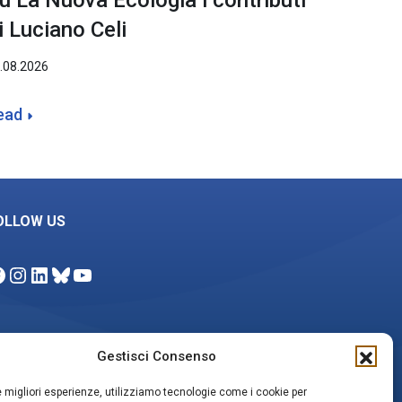
u La Nuova Ecologia i contributi
i Luciano Celi
.08.2026
ead
OLLOW US
acebook
Instagram
LinkedIn
Bluesky
YouTube
Gestisci Consenso
EWSLETTER
le migliori esperienze, utilizziamo tecnologie come i cookie per