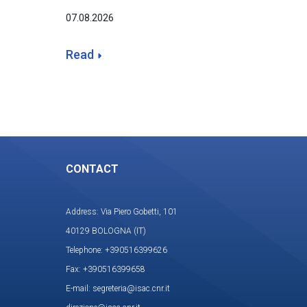
07.08.2026
Read
CONTACT
Address: Via Piero Gobetti, 101
40129 BOLOGNA (IT)
Telephone: +390516399626
Fax: +390516399658
E-mail: segreteria@isac.cnr.it