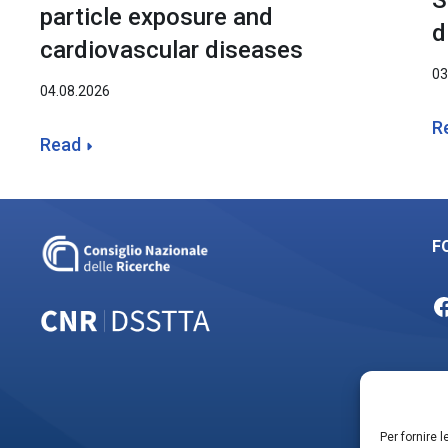
S
particle exposure and
d
cardiovascular diseases
03
04.08.2026
R
Read
F
F
N
Per fornire 