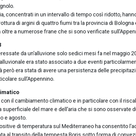
gnolo.
ia, concentrati in un intervallo di tempo così ridotto, han
rottura di argini di quattro fiumi tra la provincia di Bolog
a oltre a numerose frane che si sono verificate sull’Appe
3
ressate da un’alluvione solo sedici mesi fa nel maggio 2
alluvionale era stato associato a due eventi particolarmente
tà però era stata di avere una persistenza delle precipita
rticolare sull’Appennino.
limatico
 con il cambiamento climatico e in particolare con il risc
superficiale del mare e dell’aria che si sono osservate du
io e agosto.
positive di temperatura sul Mediterraneo ha consentito l’
ciata al transito della tempesta Boris sotto forma di conv