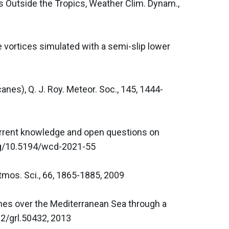
 Outside the Tropics, Weather Clim. Dynam., 
e vortices simulated with a semi-slip lower 
es), Q. J. Roy. Meteor. Soc., 145, 1444-
: Current knowledge and open questions on 
org/10.5194/wcd-2021-55

tmos. Sci., 66, 1865-1885, 2009

yclones over the Mediterranean Sea through a 
02/grl.50432, 2013