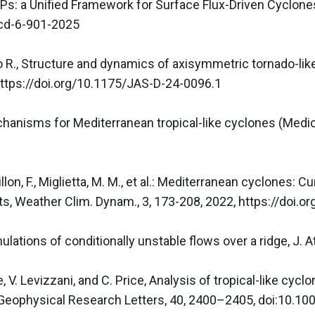
Ps: a Unified Framework for Surface Flux-Driven Cyclones
cd-6-901-2025  

nno R., Structure and dynamics of axisymmetric tornado-lik
 https://doi.org/10.1175/JAS-D-24-0096.1

anisms for Mediterranean tropical-like cyclones (Medican
tillon, F., Miglietta, M. M., et al.: Mediterranean cyclones
ts, Weather Clim. Dynam., 3, 173-208, 2022, https://doi.
lations of conditionally unstable flows over a ridge, J. A
nte, V. Levizzani, and C. Price, Analysis of tropical-like c
Geophysical Research Letters, 40, 2400–2405, doi:10.10