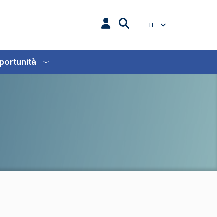
IT
portunità