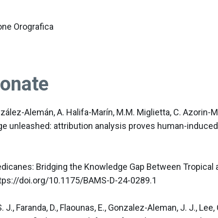
one Orografica
ionate
ález-Alemán, A. Halifa-Marín, M.M. Miglietta, C. Azorin-Mol
nge unleashed: attribution analysis proves human-induced a
g Medicanes: Bridging the Knowledge Gap Between Tropical a
ps://doi.org/10.1175/BAMS-D-24-0289.1 

 J., Faranda, D., Flaounas, E., Gonzalez-Aleman, J. J., Lee, C.