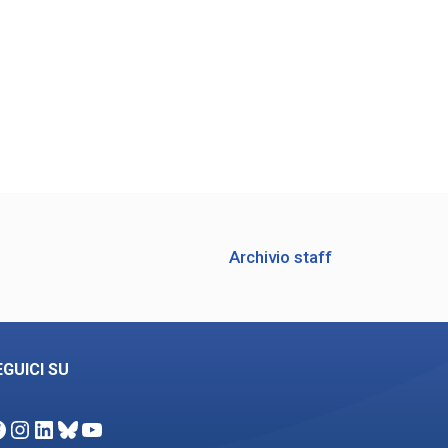
Archivio staff
EGUICI SU
acebook
Instagram
LinkedIn
Bluesky
YouTube