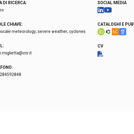
 DI RICERCA:
SOCIAL MEDIA
eo
LE CHIAVE:
CATALOGHI E PUB
scale meteorology; severe weather; cyclones
L:
CV
.miglietta@cnr.it
EFONO:
284592848