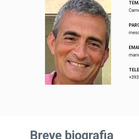
TEMA
Cam
PARO
meso
EMAI
mario
TEL
+393
Breve biografia