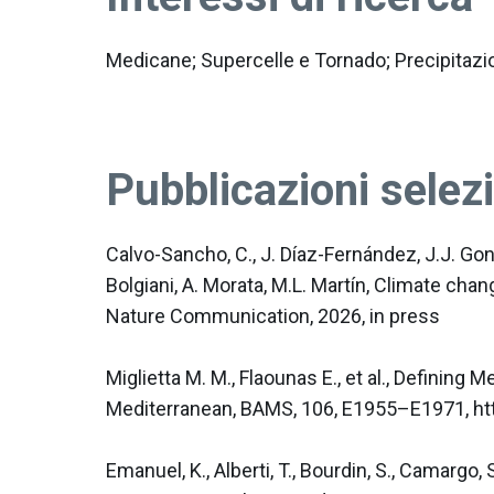
Medicane; Supercelle e Tornado; Precipitazi
Pubblicazioni selez
Calvo-Sancho, C., J. Díaz-Fernández, J.J. Gonz
Bolgiani, A. Morata, M.L. Martín, Climate cha
Nature Communication, 2026, in press

Miglietta M. M., Flaounas E., et al., Definin
Mediterranean, BAMS, 106, E1955–E1971, htt
Emanuel, K., Alberti, T., Bourdin, S., Camargo, S.