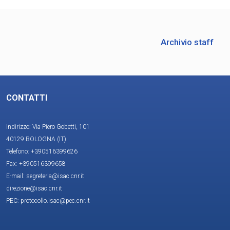
Archivio staff
CONTATTI
Indirizzo: Via Piero Gobetti, 101
40129 BOLOGNA (IT)
Telefono: +390516399626
Fax: +390516399658
E-mail: segreteria@isac.cnr.it
direzione@isac.cnr.it
PEC: protocollo.isac@pec.cnr.it