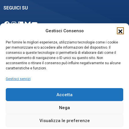
SEGUICI SU
Facebook
Instagram
LinkedIn
Bluesky
YouTube
Gestisci Consenso
Per fornire le migliori esperienze, utilizziamo tecnologie come i cookie
per memorizzare e/o accedere alle informazioni del dispositivo. Il
NEWSLETTER
consenso a queste tecnologie ci permetterà di elaborare dati come il
comportamento di navigazione o ID unici su questo sito. Non
acconsentire o ritirare il consenso può influire negativamente su alcune
caratteristiche e funzioni.
Iscriviti
Gestisci servizi
Accetta
Nega
Privacy policy e Cookie Policy
Social media policy
Visualizza le preferenze