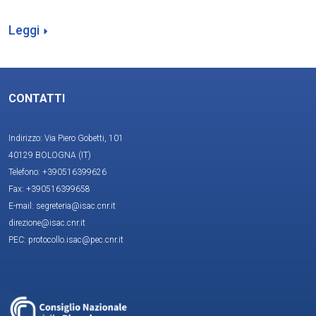
Leggi
CONTATTI
Indirizzo: Via Piero Gobetti, 101
40129 BOLOGNA (IT)
Telefono: +390516399626
Fax: +390516399658
E-mail: segreteria@isac.cnr.it
direzione@isac.cnr.it
PEC: protocollo.isac@pec.cnr.it